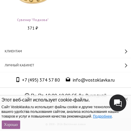
Сувенир "Подкова"
371
₽
КЛИЕНТАМ
ЛИЧНЫЙ КАБИНЕТ
+7 (495) 374 57 80
info@vostoklavka.ru
Пн-Пт. 10:00-19:00 Сб-Вс. Выходной
Этот веб-сайт использует cookie-файлы.
Cайт Vostoklavka.ru использует файлы cookie и другие технологии для
ООО «Юнит Групп», ОГРН 1147746305574
вашего удобства пользования сайтом, анализа использования наших
товаров и услуг и повышения качества рекомендаций.
Подробнее
.
© 2008 - 2026 Восточная лавка
Хорошо