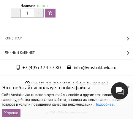
Наличие:
много
КЛИЕНТАМ
ЛИЧНЫЙ КАБИНЕТ
+7 (495) 374 57 80
info@vostoklavka.ru
Пн-Пт. 10:00-19:00 Сб-Вс. Выходной
Этот веб-сайт использует cookie-файлы.
Cайт Vostoklavka.ru использует файлы cookie и другие технологии для
ООО «Юнит Групп», ОГРН 1147746305574
вашего удобства пользования сайтом, анализа использования наших
товаров и услуг и повышения качества рекомендаций.
Подробнее
.
© 2008 - 2026 Восточная лавка
Хорошо