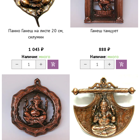
Панно Ганеш на листе 20 см,
Ганеш танцует
силумин
1 043
888
₽
₽
Наличие:
много
Наличие:
много