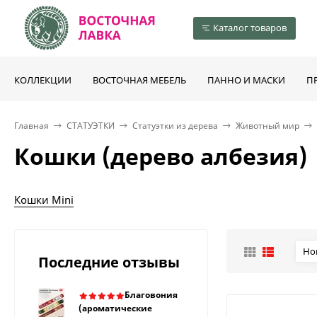
Каталог товаров
КОЛЛЕКЦИИ
ВОСТОЧНАЯ МЕБЕЛЬ
ПАННО И МАСКИ
П
Главная
СТАТУЭТКИ
Статуэтки из дерева
Животный мир
Кошки (дерево албезия)
Кошки Mini
Но
Последние отзывы
Благовония
(ароматические