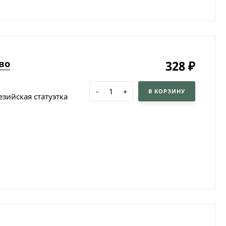
во
328
₽
-
+
В КОРЗИНУ
зийская статуэтка