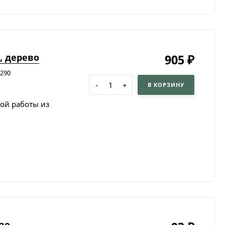
, дерево
905
₽
9290
-
+
В КОРЗИНУ
ной работы из
во