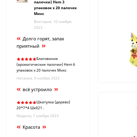
палочки) Hem 3
упаковок х 20 палочек
Микс
Виктория, 10 ноября
2023
Долго горят, запах
приятный
Благовония
(ароматические палочки) Hem 6
упаковок х 20 палочек Микс
Наталия, 9 ноября 2023
всё устроило
Шкатулка (дерево)
20*7*4 Шк021 .
Мадина, 7 ноября 2023
Красота