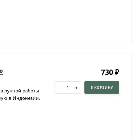
о
730
₽
-
+
В КОРЗИНУ
ка ручной работы
ную в Индонезии.