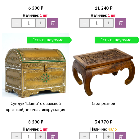
6 590
11 240
₽
₽
Наличие:
1 шт.
Наличие:
1 шт.
Есть в шоуруме
Есть в шоуруме
Сундук "Шанти" с овальной
Стол резной
крышкой, зелёная инкрустация
8 590
34 770
₽
₽
Наличие:
1 шт.
Наличие:
мало