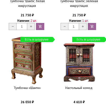
Тумбочка "Шанти", белая
Тумбочка "Шанти", зеленая
инкрустация
инкрустация
21 750
21 750
₽
₽
Наличие:
2 шт.
Наличие:
1 шт.
Есть в шоуруме
Есть в шоуруме
Тумбочка «Шанти»
Настольный комод
26 030
4 610
₽
₽