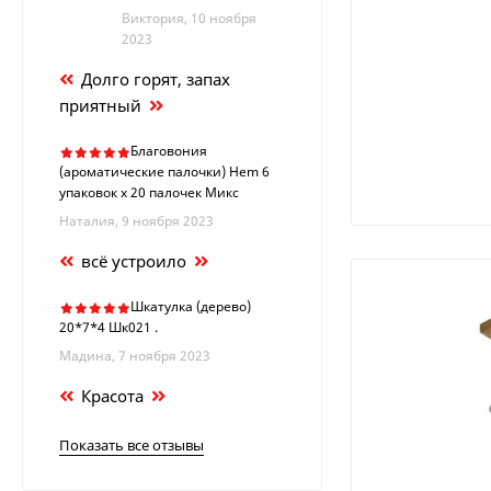
Виктория, 10 ноября
2023
Долго горят, запах
приятный
Благовония
(ароматические палочки) Hem 6
упаковок х 20 палочек Микс
Наталия, 9 ноября 2023
всё устроило
Шкатулка (дерево)
20*7*4 Шк021 .
Мадина, 7 ноября 2023
Красота
Показать все отзывы