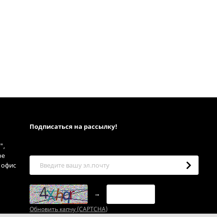
Подписаться на рассылкy!
",
ое
, офис
→
Обновить капчу (CAPTCHA)