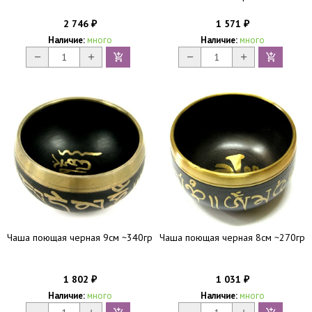
2 746
1 571
₽
₽
Наличие:
много
Наличие:
много
Чаша поющая черная 9см ~340гр
Чаша поющая черная 8см ~270гр
1 802
1 031
₽
₽
Наличие:
много
Наличие:
много