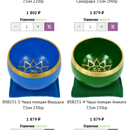
7,5см 220гр
Сахасрара 7,5см 200гр
1 802
1 879
₽
₽
Наличие:
много
Наличие:
много
BSB231-5 Чаша поющая Вишудха
BSB231-4 Чаша поющая Анахата
7,5см 230гр
7,5см 230гр
1 879
1 879
₽
₽
Наличие:
много
Наличие:
много