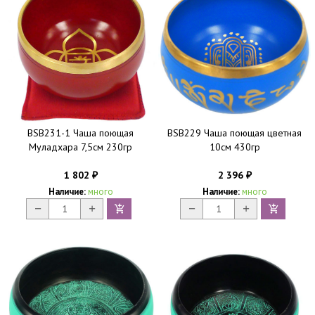
BSB231-1 Чаша поющая
BSB229 Чаша поющая цветная
Муладхара 7,5см 230гр
10см 430гр
1 802
2 396
₽
₽
Наличие:
много
Наличие:
много