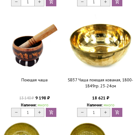
Поющая чаша
SB37 Чаша поющая кованая, 1800-
1849гр. 23-24см
9 198
18 621
13 140
₽
₽
₽
Наличие:
много
Наличие:
много