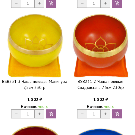
BSB231-3 Чаша поющая Манипура
BSB231-2 Чаша поющая
7,5см 230гр
Свадхистана 7,5см 230гр
1 802
1 802
₽
₽
Наличие:
много
Наличие:
много