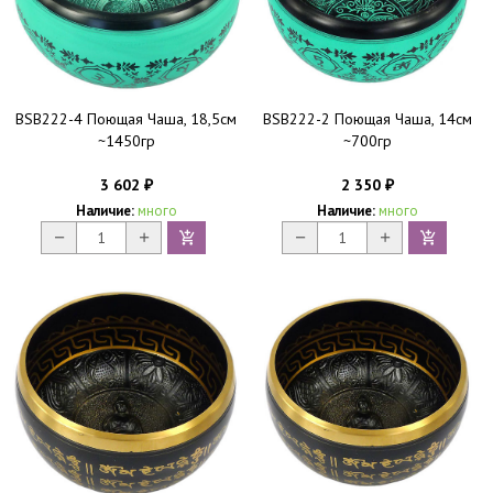
BSB222-4 Поющая Чаша, 18,5см
BSB222-2 Поющая Чаша, 14см
~1450гр
~700гр
3 602
2 350
₽
₽
Наличие:
много
Наличие:
много