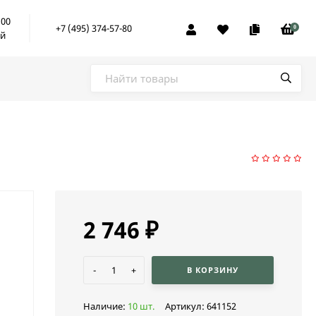
:00
+7 (495) 374-57-80
0
ой
2 746
₽
-
+
В КОРЗИНУ
Наличие:
10 шт.
Артикул:
641152