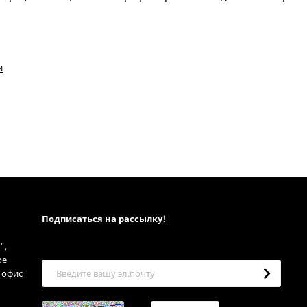
и
Подписаться на рассылкy!
",
ое
, офис