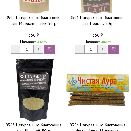
B502 Натуральные благовония
B501 Натуральные благовония
санг Можжевельник, 50гр
санг Полынь, 50гр
350
350
₽
₽
Наличие:
много
Наличие:
много
B363 Натуральные благовония
B304 Натуральные благовония
санг Шалфей, 50гр
Чистая Аура, 18 палочек