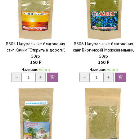
B504 Натуральные благовония
B506 Натуральные благовония
санг Качим "Открытые дороги",
санг Виргинский Можжевельник,
50гр
50гр
350
350
₽
₽
Наличие:
много
Наличие:
много