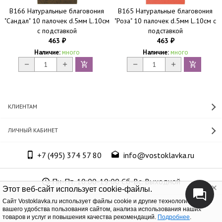
B166 Натуральные благовония
B165 Натуральные благовония
"Сандал" 10 палочек d.5мм L.10см
"Роза" 10 палочек d.5мм L.10см с
с подставкой
подставкой
463
463
₽
₽
Наличие:
много
Наличие:
много
КЛИЕНТАМ
ЛИЧНЫЙ КАБИНЕТ
+7 (495) 374 57 80
info@vostoklavka.ru
Пн-Пт. 10:00-19:00 Сб-Вс. Выходной
Этот веб-сайт использует cookie-файлы.
Cайт Vostoklavka.ru использует файлы cookie и другие технологии для
ООО «Юнит Групп», ОГРН 1147746305574
вашего удобства пользования сайтом, анализа использования наших
товаров и услуг и повышения качества рекомендаций.
Подробнее
.