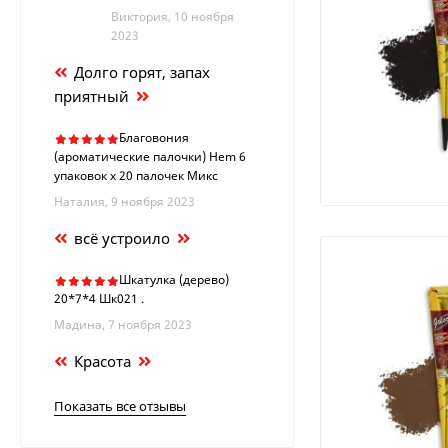
Виктория, 10 ноября
2023
Долго горят, запах
приятный
Благовония
(ароматические палочки) Hem 6
упаковок х 20 палочек Микс
Наталия, 9 ноября 2023
всё устроило
Шкатулка (дерево)
20*7*4 Шк021 .
Мадина, 7 ноября 2023
Красота
Показать все отзывы