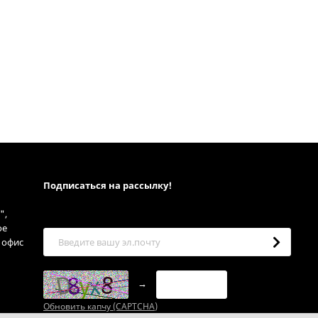
Подписаться на рассылкy!
",
ое
, офис
→
Обновить капчу (CAPTCHA)