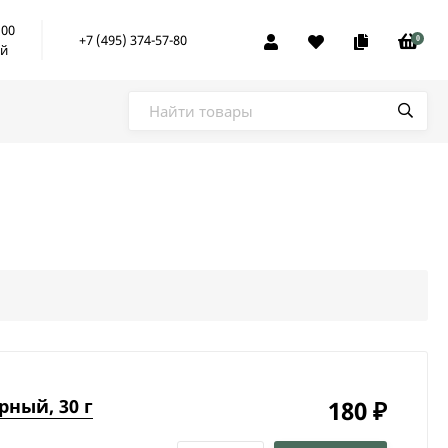
:00
+7 (495) 374-57-80
0
ой
рный, 30 г
180
₽