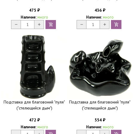
475
436
₽
₽
Наличие:
много
Наличие:
много
Подставка для благовоний "пуля"
Подставка для благовоний "пуля"
("стелющийся дым")
("стелющийся дым")
472
554
₽
₽
Наличие:
много
Наличие:
много