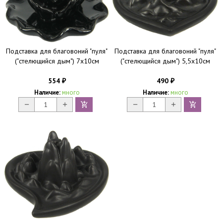
Подставка для благовоний "пуля"
Подставка для благовоний "пуля"
("стелющийся дым") 7x10см
("стелющийся дым") 5,5x10см
554
490
₽
₽
Наличие:
много
Наличие:
много