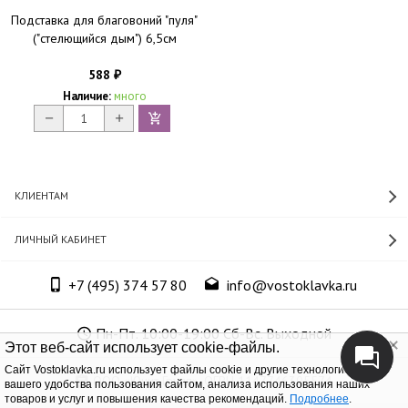
Подставка для благовоний "пуля"
("стелющийся дым") 6,5см
588
₽
Наличие:
много
КЛИЕНТАМ
ЛИЧНЫЙ КАБИНЕТ
+7 (495) 374 57 80
info@vostoklavka.ru
Пн-Пт. 10:00-19:00 Сб-Вс. Выходной
Этот веб-сайт использует cookie-файлы.
Cайт Vostoklavka.ru использует файлы cookie и другие технологии для
ООО «Юнит Групп», ОГРН 1147746305574
вашего удобства пользования сайтом, анализа использования наших
товаров и услуг и повышения качества рекомендаций.
Подробнее
.