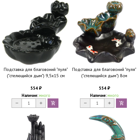
Подставка для благовоний "пуля"
Подставка для благовоний "пуля"
("стелющийся дым") 9,5х15 см
("стелющийся дым") 8см
554
554
₽
₽
Наличие:
много
Наличие:
много