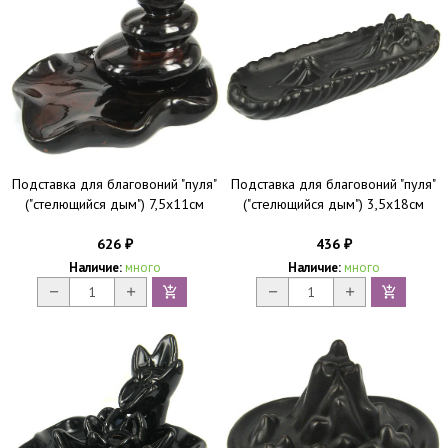
Подставка для благовоний "пуля"
Подставка для благовоний "пуля"
("стелющийся дым") 7,5x11см
("стелющийся дым") 3,5x18см
626
436
₽
₽
Наличие:
много
Наличие:
много