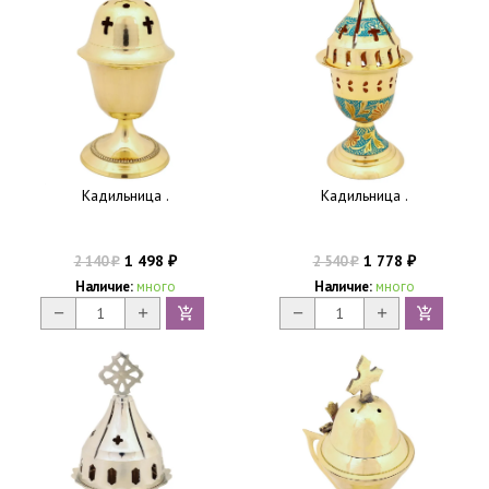
Кадильница .
Кадильница .
1 498
1 778
2 140
2 540
₽
₽
₽
₽
Наличие:
много
Наличие:
много