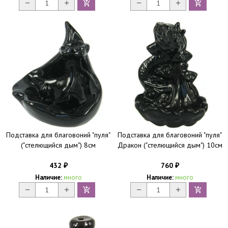
Подставка для благовоний "пуля"
Подставка для благовоний "пуля"
("стелющийся дым") 8см
Дракон ("стелющийся дым") 10см
432
760
₽
₽
Наличие:
много
Наличие:
много