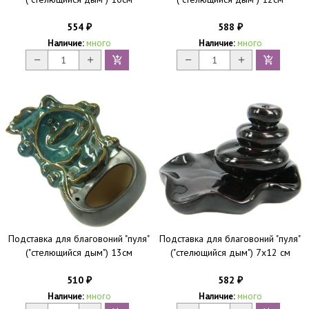
554
588
₽
₽
Наличие:
много
Наличие:
много
Подставка для благовоний "пуля"
Подставка для благовоний "пуля"
("стелющийся дым") 13см
("стелющийся дым") 7х12 см
510
582
₽
₽
Наличие:
много
Наличие:
много