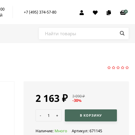
:00
+7 (495) 374-57-80
0
ой
2 163
₽
3 090
₽
-30%
-
+
В КОРЗИНУ
Наличие:
Много
Артикул:
671145