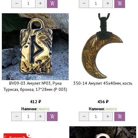
BV09-03 Амулет №03, Руна
350-14 Амулет 45х40мм, кость
Турисаз, бронза, 17*28мм (Р 003)
412
436
₽
₽
Наличие:
много
Наличие:
много