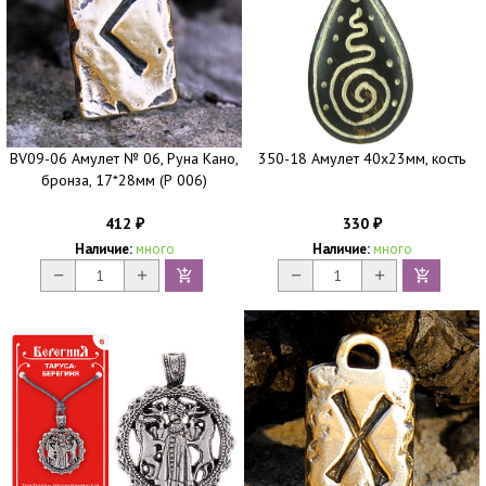
BV09-06 Амулет № 06, Руна Кано,
350-18 Амулет 40х23мм, кость
бронза, 17*28мм (Р 006)
412
330
₽
₽
Наличие:
много
Наличие:
много