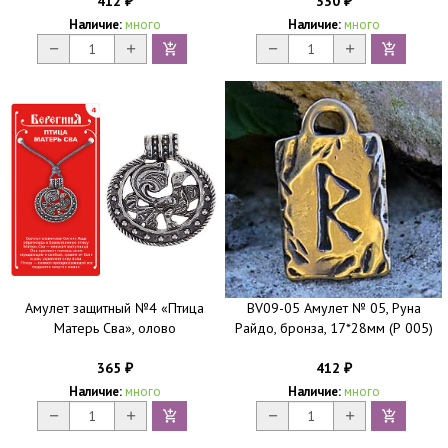
412
330
₽
₽
Наличие:
много
Наличие:
много
Амулет защитный №4 «Птица
BV09-05 Амулет № 05, Руна
Матерь Сва», олово
Райдо, бронза, 17*28мм (Р 005)
365
412
₽
₽
Наличие:
много
Наличие:
много