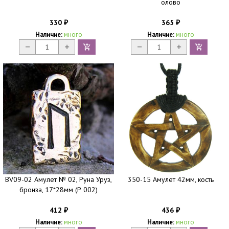
олово
330
365
₽
₽
Наличие:
много
Наличие:
много
BV09-02 Амулет № 02, Руна Уруз,
350-15 Амулет 42мм, кость
бронза, 17*28мм (Р 002)
412
436
₽
₽
Наличие:
много
Наличие:
много