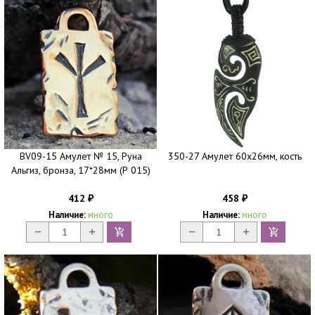
BV09-15 Амулет № 15, Руна
350-27 Амулет 60х26мм, кость
Альгиз, бронза, 17*28мм (Р 015)
412
458
₽
₽
Наличие:
много
Наличие:
много