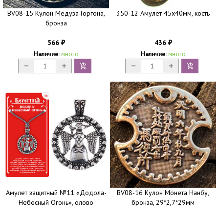
BV08-15 Кулон Медуза Горгона,
350-12 Амулет 45х40мм, кость
бронза
566
436
₽
₽
Наличие:
много
Наличие:
много
Амулет защитный №11 «Додола-
BV08-16 Кулон Монета Нанбу,
Небесный Огонь», олово
бронза, 29*2,7*29мм