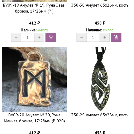
BV09-19 Амулет № 19, Руна Эваз,
350-30 Амулет 65х26мм, кость
бронза, 17*28мм (Р )
412
458
₽
₽
Наличие:
много
Наличие:
много
BV09-20 Амулет № 20, Руна
350-29 Амулет 65х28мм, кость
Манназ, бронза, 17*28мм (Р 020)
412
458
₽
₽