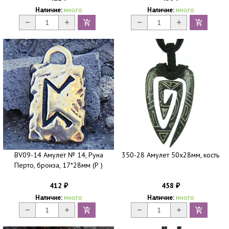
Наличие:
много
Наличие:
много
BV09-14 Амулет № 14, Руна
350-28 Амулет 50х28мм, кость
Перто, бронза, 17*28мм (Р )
412
458
₽
₽
Наличие:
много
Наличие:
много