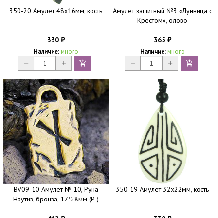
350-20 Амулет 48х16мм, кость
Амулет защитный №3 «Лунница с
Крестом», олово
330
365
₽
₽
Наличие:
много
Наличие:
много
BV09-10 Амулет № 10, Руна
350-19 Амулет 32х22мм, кость
Наутиз, бронза, 17*28мм (Р )