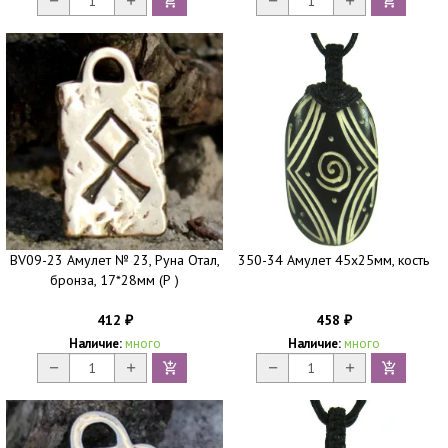
BV09-23 Амулет № 23, Руна Отал,
350-34 Амулет 45х25мм, кость
бронза, 17*28мм (Р )
412
458
₽
₽
Наличие:
много
Наличие:
много