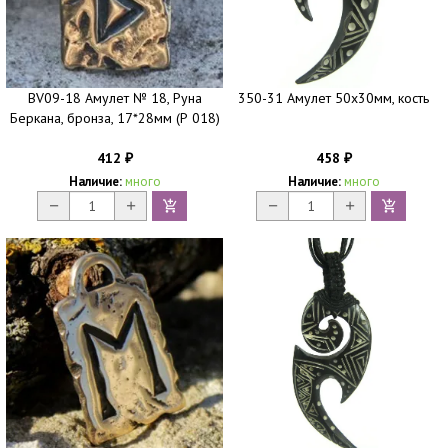
BV09-18 Амулет № 18, Руна
350-31 Амулет 50х30мм, кость
Беркана, бронза, 17*28мм (Р 018)
412
458
₽
₽
Наличие:
много
Наличие:
много