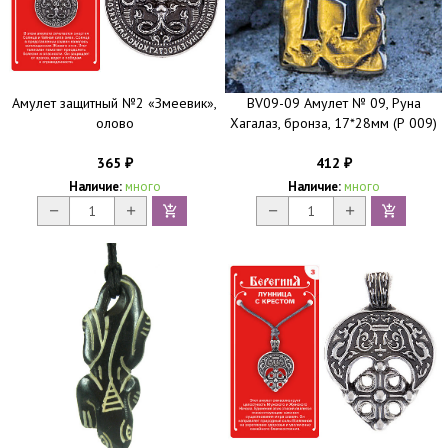
Амулет защитный №2 «Змеевик»,
BV09-09 Амулет № 09, Руна
олово
Хагалаз, бронза, 17*28мм (Р 009)
365
412
₽
₽
Наличие:
много
Наличие:
много