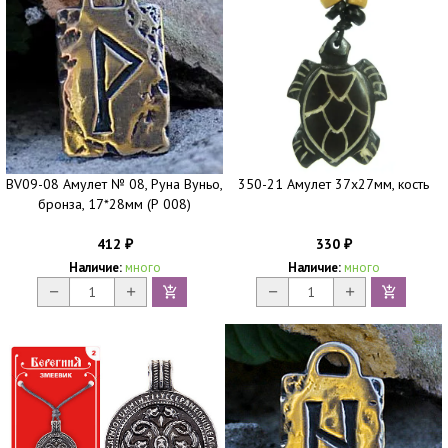
BV09-08 Амулет № 08, Руна Вуньо,
350-21 Амулет 37х27мм, кость
бронза, 17*28мм (Р 008)
412
330
₽
₽
Наличие:
много
Наличие:
много