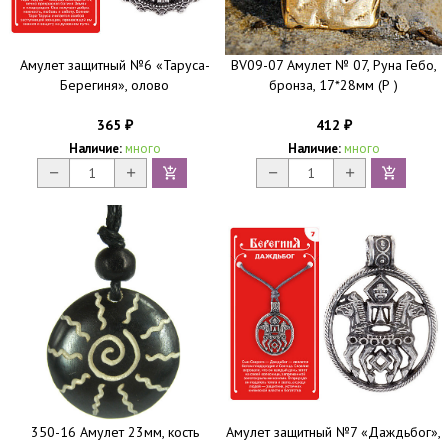
Амулет защитный №6 «Таруса-
BV09-07 Амулет № 07, Руна Гебо,
Берегиня», олово
бронза, 17*28мм (Р )
365
412
₽
₽
Наличие:
много
Наличие:
много
350-16 Амулет 23мм, кость
Амулет защитный №7 «Даждьбог»,