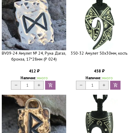
BV09-24 Амулет № 24, Руна Дагаз,
350-32 Амулет 50х30мм, кость
бронза, 17*28мм (Р 024)
412
458
₽
₽
Наличие:
много
Наличие:
много