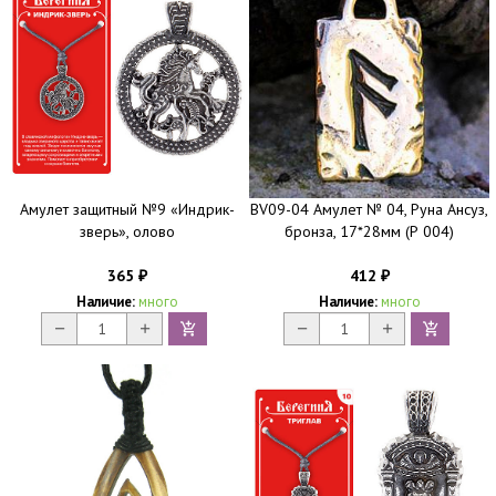
Амулет защитный №9 «Индрик-
BV09-04 Амулет № 04, Руна Ансуз,
зверь», олово
бронза, 17*28мм (Р 004)
365
412
₽
₽
Наличие:
много
Наличие:
много