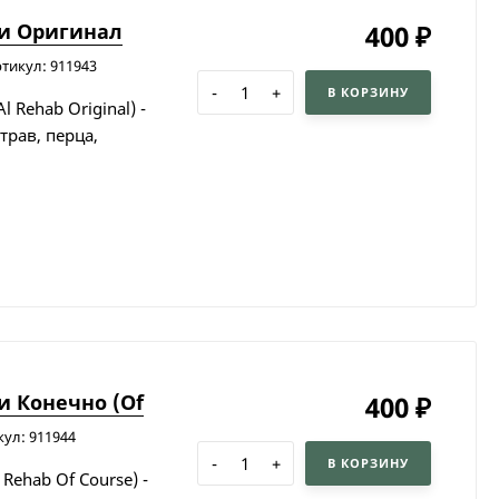
хи Оригинал
400
₽
тикул: 911943
-
+
В КОРЗИНУ
Rehab Original) -
трав, перца,
и Конечно (Of
400
₽
кул: 911944
-
+
В КОРЗИНУ
Rehab Of Course) -