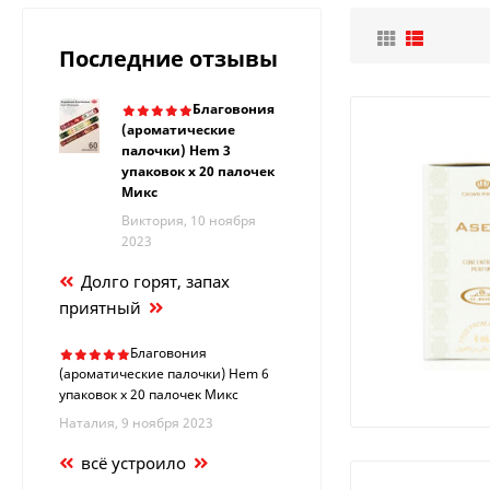
Последние отзывы
Благовония
(ароматические
палочки) Hem 3
упаковок х 20 палочек
Микс
Виктория, 10 ноября
2023
Долго горят, запах
приятный
Благовония
(ароматические палочки) Hem 6
упаковок х 20 палочек Микс
Наталия, 9 ноября 2023
всё устроило