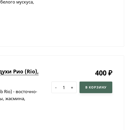
белого мускуса,
ухи Рио (Rio),
400
₽
-
+
В КОРЗИНУ
 Rio) - восточно-
ы, жасмина,