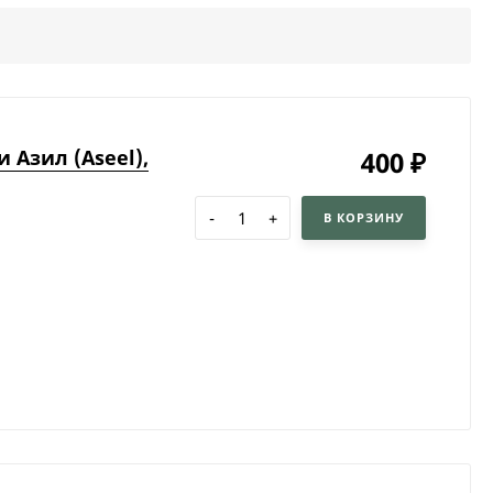
 Азил (Aseel),
400
₽
-
+
В КОРЗИНУ