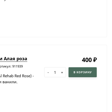
и Алая роза
400
₽
ртикул: 911939
-
+
В КОРЗИНУ
 Rehab Red Rose) -
и ванили.