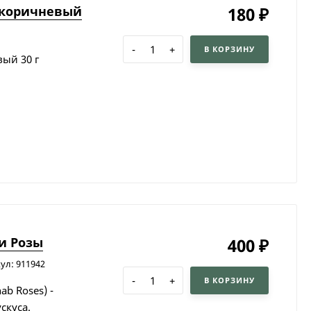
о-коричневый
180
₽
-
+
В КОРЗИНУ
вый 30 г
и Розы
400
₽
ул: 911942
-
+
В КОРЗИНУ
b Roses) -
скуса.