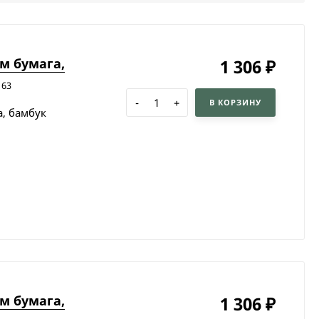
м бумага,
1 306
₽
163
-
+
В КОРЗИНУ
, бамбук
м бумага,
1 306
₽