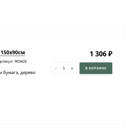
 150х90см
1 306
₽
ртикул: 903426
-
+
В КОРЗИНУ
м бумага, дерево