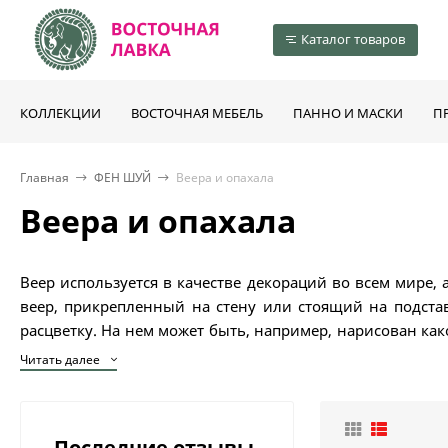
Каталог товаров
КОЛЛЕКЦИИ
ВОСТОЧНАЯ МЕБЕЛЬ
ПАННО И МАСКИ
П
Главная
ФЕН ШУЙ
Веера и опахала
Веера и опахала
Веер используется в качестве декораций во всем мире
веер, прикрепленный на стену или стоящий на подста
расцветку. На нем может быть, например, нарисован ка
положения в обществе. Необходимые
индийские товары
Читать далее
Последние отзывы