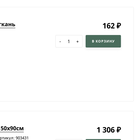
ткань
162
₽
-
+
В КОРЗИНУ
150х90см
1 306
₽
ртикул: 903431