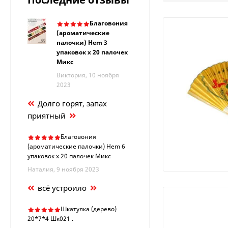
Благовония
(ароматические
палочки) Hem 3
упаковок х 20 палочек
Микс
Виктория, 10 ноября
2023
Долго горят, запах
приятный
Благовония
(ароматические палочки) Hem 6
упаковок х 20 палочек Микс
Наталия, 9 ноября 2023
всё устроило
Шкатулка (дерево)
20*7*4 Шк021 .