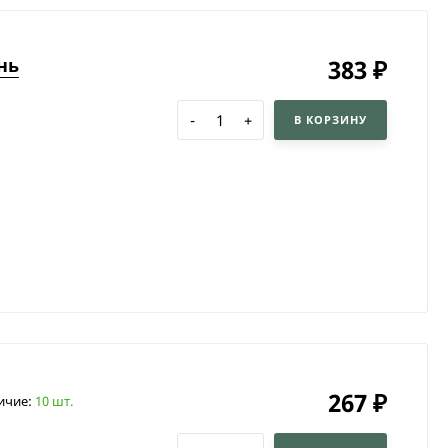
нь
383
₽
-
+
В КОРЗИНУ
267
₽
ичие:
10 шт.