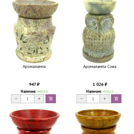
Аромалампа
Аромалампа Сова
947
1 026
₽
₽
Наличие:
много
Наличие:
много