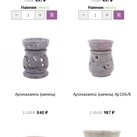
497
497
710
710
₽
₽
₽
₽
Наличие:
много
Наличие:
много
Аромалампа (камень)
Аромалампа (камень) Ар106/8
840
987
1 200
1 410
₽
₽
₽
₽