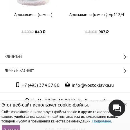
Аромалампа (камень)
Аромалампа (камень) Ар112/4
840
987
1 200
1 410
₽
₽
₽
₽
КЛИЕНТАМ
ЛИЧНЫЙ КАБИНЕТ
+7 (495) 374 57 80
info@vostoklavka.ru
Пн-Пт. 10:00-19:00 Сб-Вс. Выходной
Этот веб-сайт использует cookie-файлы.
Cайт Vostoklavka.ru использует файлы cookie и другие технологии для
ООО «Юнит Групп», ОГРН 1147746305574
вашего удобства пользования сайтом, анализа использования наших
товаров и услуг и повышения качества рекомендаций.
Подробнее
.
© 2008 - 2026 Восточная лавка
Хорошо