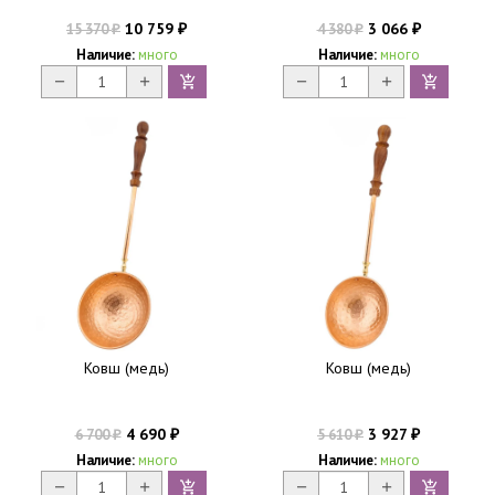
10 759
3 066
15 370
4 380
₽
₽
₽
₽
Наличие:
много
Наличие:
много
Ковш (медь)
Ковш (медь)
4 690
3 927
6 700
5 610
₽
₽
₽
₽
Наличие:
много
Наличие:
много