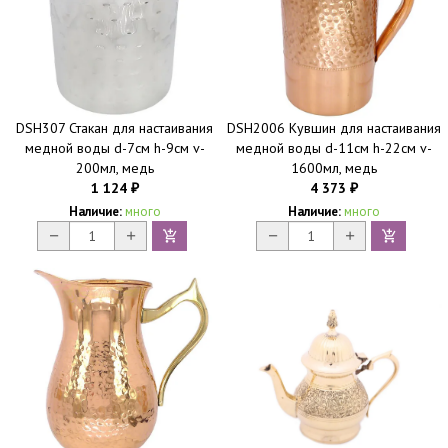
DSH307 Стакан для настаивания
DSH2006 Кувшин для настаивания
медной воды d-7см h-9см v-
медной воды d-11см h-22см v-
200мл, медь
1600мл, медь
1 124
4 373
₽
₽
Наличие:
много
Наличие:
много