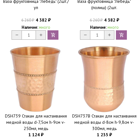
Ваза фруктовница "Лебедь" (2шт./
Ваза фруктовница "Лебедь"
уп
(полиш) (2шт.
4 382
4 382
6 260
6 260
₽
₽
₽
₽
Наличие:
много
Наличие:
много
DSH739 Стакан для настаивания
DSH737B Стакан для настаивания
медной воды d-7,5см h-9см v-
медной воды d-8см h-9,8см v-
250мл, медь
300мл, медь
1 124
1 235
₽
₽