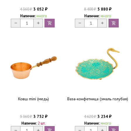
3 052
5 880
4 360
8 400
₽
₽
₽
₽
Наличие:
много
Наличие:
много
Ковш mini (медь)
Ваза-конфетница (эмаль голубая)
3 752
3 234
5 360
4 620
₽
₽
₽
₽
Наличие:
2 шт.
Наличие:
много