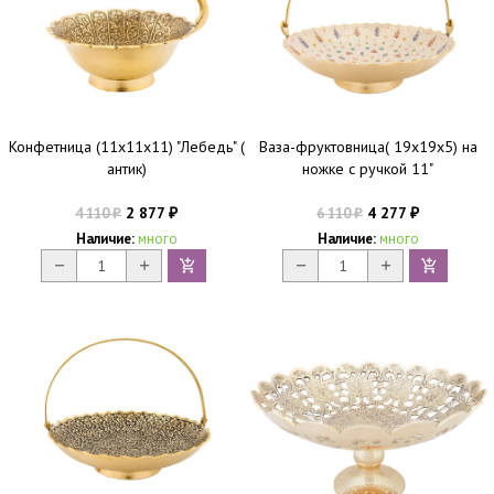
Конфетница (11х11х11) "Лебедь" (
Ваза-фруктовница( 19х19х5) на
антик)
ножке с ручкой 11"
2 877
4 277
4 110
6 110
₽
₽
₽
₽
Наличие:
много
Наличие:
много