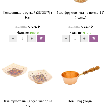
Конфентица с ручкой (28*28*7) (
Ваза фруктовница на ножке 11"
Haji
(полиш)
9 576
9 667
13 680
13 810
₽
₽
₽
₽
Наличие:
много
Наличие:
много
Ваза фруктовница 5",6" " набор из
Ковш big (медь)
2-х