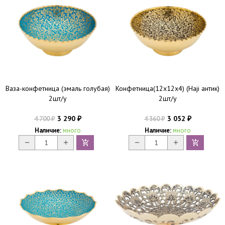
Ваза-конфетница (эмаль голубая)
Конфетница(12х12х4) (Haji антик)
2шт/у
2шт/у
3 290
3 052
4 700
4 360
₽
₽
₽
₽
Наличие:
много
Наличие:
много