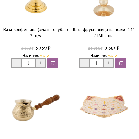
Ваза-конфетница (эмаль голубая)
Ваза фруктовница на ножке 11"
2шт/у
(HAJI анти
3 759
9 667
5 370
13 810
₽
₽
₽
₽
Наличие:
мало
Наличие:
мало