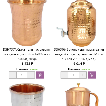
DSH737A Стакан для настаивания
DSH306 Бочонок для настаивания
медной воды d-8см h-9,8см v-
медной воды с краником d-18см
300мл, медь
h-27см v-5000мл, медь
1 235
9 014
₽
₽
Наличие:
много
Наличие:
много