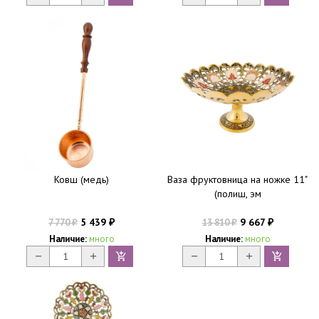
Ковш (медь)
Ваза фруктовница на ножке 11"
(полиш, эм
5 439
9 667
7 770
13 810
₽
₽
₽
₽
Наличие:
много
Наличие:
много