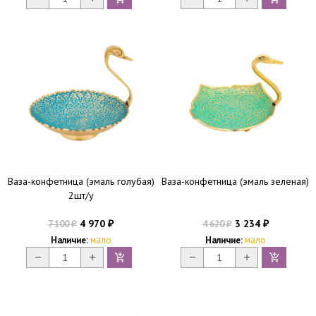
Ваза-конфетница (эмаль голубая)
Ваза-конфетница (эмаль зеленая)
2шт/у
4 970
3 234
7 100
4 620
₽
₽
₽
₽
Наличие:
мало
Наличие:
мало