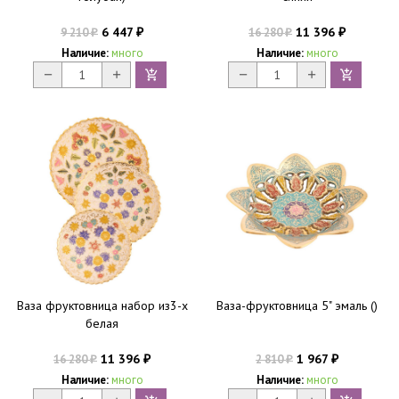
6 447
11 396
9 210
16 280
₽
₽
₽
₽
Наличие:
много
Наличие:
много
Ваза фруктовница набор из3-х
Ваза-фруктовница 5" эмаль ()
белая
11 396
1 967
16 280
2 810
₽
₽
₽
₽
Наличие:
много
Наличие:
много