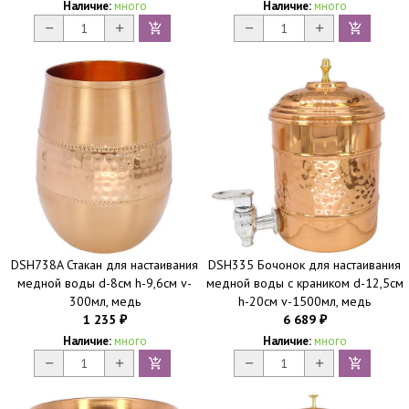
Наличие:
много
Наличие:
много
DSH738A Стакан для настаивания
DSH335 Бочонок для настаивания
медной воды d-8см h-9,6см v-
медной воды с краником d-12,5см
300мл, медь
h-20см v-1500мл, медь
1 235
6 689
₽
₽
Наличие:
много
Наличие:
много