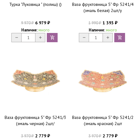
Турка "Луковица " (полиш) ()
Ваза фруктовница 5" Фр 5241/4
(эмаль белая) 2шт/у
6 979
1 393
9 970
1 990
₽
₽
₽
₽
Наличие:
много
Наличие:
много
Ваза фруктовница 5" Фр 5241/3
Ваза фруктовница 5" Фр 5241/2
(эмаль черная) 2шт/
(эмаль красная) 2шт
2 779
2 779
3 970
3 970
₽
₽
₽
₽