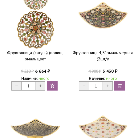
Фруктовница (латунь) (полиш,
Фруктовница 4,5" эмаль черная
эмаль цвет
(2шт/у
6 664
3 430
9 520
4 900
₽
₽
₽
₽
Наличие:
много
Наличие:
много