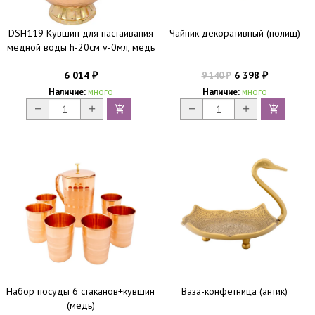
DSH119 Кувшин для настаивания
Чайник декоративный (полиш)
медной воды h-20см v-0мл, медь
6 014
6 398
9 140
₽
₽
₽
Наличие:
много
Наличие:
много
Набор посуды 6 стаканов+кувшин
Ваза-конфетница (антик)
(медь)