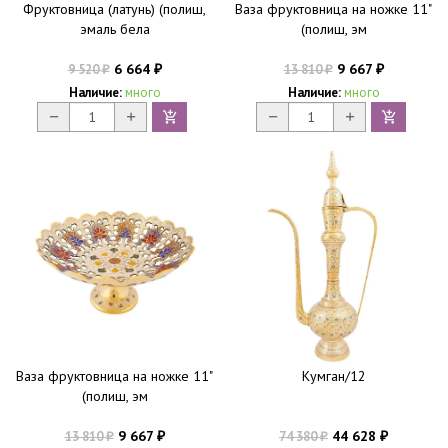
Фруктовница (латунь) (полиш,
Ваза фруктовница на ножке 11"
эмаль бела
(полиш, эм
6 664
9 667
9 520
13 810
₽
₽
₽
₽
Наличие:
много
Наличие:
много
Ваза фруктовница на ножке 11"
Кумган/12
(полиш, эм
9 667
44 628
13 810
74 380
₽
₽
₽
₽