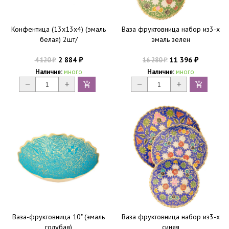
Конфентица (13х13х4) (эмаль
Ваза фруктовница набор из3-х
белая) 2шт/
эмаль зелен
2 884
11 396
4 120
16 280
₽
₽
₽
₽
Наличие:
много
Наличие:
много
Ваза-фруктовница 10" (эмаль
Ваза фруктовница набор из3-х
голубая)
синяя