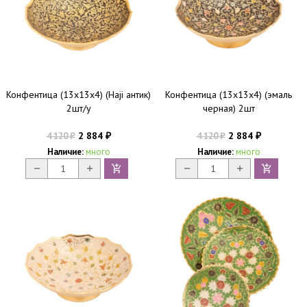
Конфентица (13х13х4) (Haji антик)
Конфентица (13х13х4) (эмаль
2шт/у
черная) 2шт
2 884
2 884
4 120
4 120
₽
₽
₽
₽
Наличие:
много
Наличие:
много