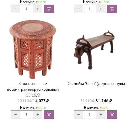
Наличие:
много
Наличие:
много
Стол основание
Скамейка "Слон" (дерево,латунь)
восьмигран.инкрустированый
15"15/2
14 077
31 746
20 110
52 910
₽
₽
₽
₽
Наличие:
много
Наличие:
мало