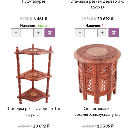
Пуф-табурет
Этажерка резная дерево 3-х
ярусная
6 461
20 692
9 230
29 560
₽
₽
₽
₽
Наличие:
много
Наличие:
1 шт.
Этажерка резная дерево 3-х
Стол основание
ярусная
восьмигр.инкруст.латунью
20 692
18 305
29 560
26 150
₽
₽
₽
₽