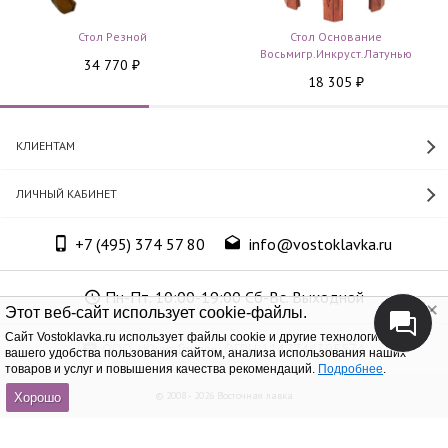
Стол Резной
Стол Основание
Восьмигр.инкруст.латунью
34 770
₽
18 305
₽
КЛИЕНТАМ
ЛИЧНЫЙ КАБИНЕТ
+7 (495) 374 57 80
info@vostoklavka.ru
Пн-Пт. 10:00-19:00 Сб-Вс. Выходной
Этот веб-сайт использует cookie-файлы.
Cайт Vostoklavka.ru использует файлы cookie и другие технологии для
ООО «Юнит Групп», ОГРН 1147746305574
вашего удобства пользования сайтом, анализа использования наших
товаров и услуг и повышения качества рекомендаций.
Подробнее
.
© 2008 - 2026 Восточная лавка
Хорошо