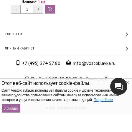
Наличие:
1 шт.
КЛИЕНТАМ
ЛИЧНЫЙ КАБИНЕТ
+7 (495) 374 57 80
info@vostoklavka.ru
Пн-Пт. 10:00-19:00 Сб-Вс. Выходной
Этот веб-сайт использует cookie-файлы.
Cайт Vostoklavka.ru использует файлы cookie и другие технологии для
ООО «Юнит Групп», ОГРН 1147746305574
вашего удобства пользования сайтом, анализа использования наших
товаров и услуг и повышения качества рекомендаций.
Подробнее
.
© 2008 - 2026 Восточная лавка
Хорошо