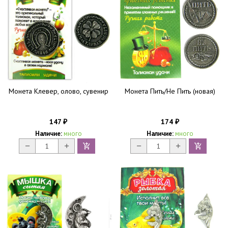
Монета Клевер, олово, сувенир
Монета Пить/Не Пить (новая)
147
174
₽
₽
Наличие:
много
Наличие:
много