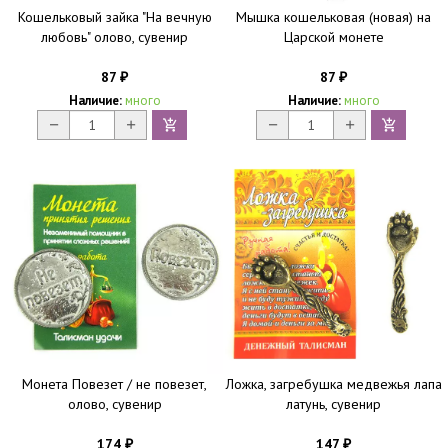
Кошельковый зайка "На вечную
Мышка кошельковая (новая) на
любовь" олово, сувенир
Царской монете
87
87
₽
₽
Наличие:
много
Наличие:
много
Монета Повезет / не повезет,
Ложка, загребушка медвежья лапа
олово, сувенир
латунь, сувенир
174
147
₽
₽