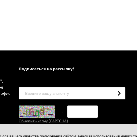
Подписаться на рассылкy!
",
ое
, офис
→
Обновить капчу (CAPTCHA)
ии для вашего удобства пользования сайтом, анализа использования наших то