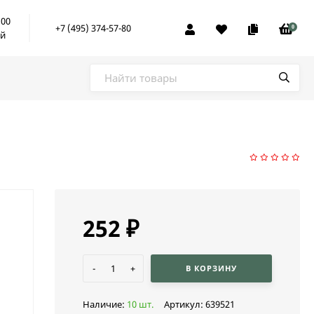
:00
+7 (495) 374-57-80
0
ой
252
₽
-
+
В КОРЗИНУ
Наличие:
10 шт.
Артикул:
639521