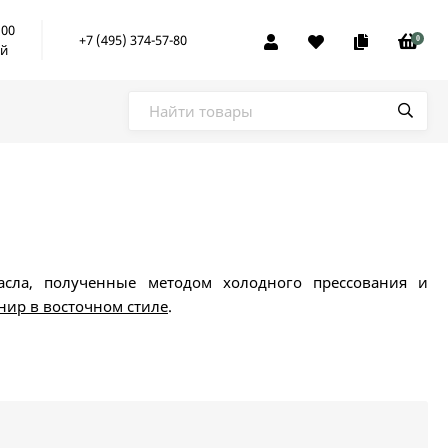
:00
+7 (495) 374-57-80
0
ой
сла, полученные методом холодного прессования и
нир в восточном стиле
.
у они превосходят многие другие средства, потому что
они превосходят многие дорогие
косметические средства
.