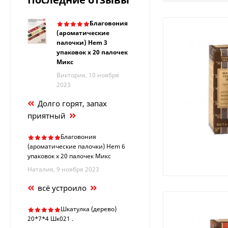
Благовония
(ароматические
палочки) Hem 3
упаковок х 20 палочек
Микс
Виктория, 10 ноября
2023
Долго горят, запах
приятный
Благовония
(ароматические палочки) Hem 6
упаковок х 20 палочек Микс
Наталия, 9 ноября 2023
всё устроило
Шкатулка (дерево)
20*7*4 Шк021 .