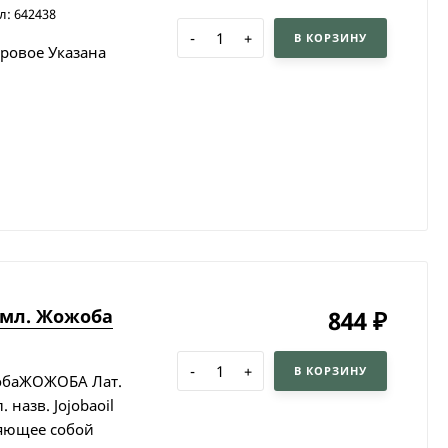
л: 642438
-
+
В КОРЗИНУ
оровое Указана
 мл. Жожоба
844
₽
-
+
В КОРЗИНУ
жобаЖОЖОБА Лат.
 назв. Jojobaoil
яющее собой