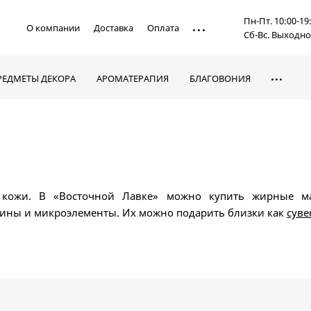
Пн-Пт. 10:00-19
О компании
Доставка
Оплата
Сб-Вс. Выходн
РЕДМЕТЫ ДЕКОРА
АРОМАТЕРАПИЯ
БЛАГОВОНИЯ
 кожи. В «Восточной Лавке» можно купить жирные ма
мины и микроэлементы. Их можно подарить близки как
суве
кожей лица и рук, ногтями и волосами. По своему состав
(сложные эфиры с фосфором и азотом). По эффективности 