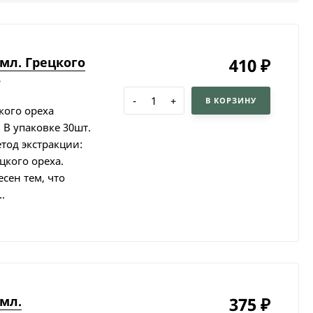
мл. Грецкого
410
₽
7
-
+
В КОРЗИНУ
кого ореха
 В упаковке 30шт.
етод экстракции:
цкого ореха.
сен тем, что
.
мл.
375
₽