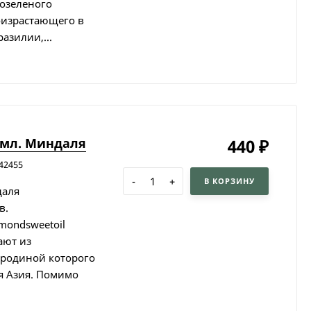
нозеленого
оизрастающего в
азилии,...
 мл. Миндаля
440
₽
42455
-
+
В КОРЗИНУ
даля
в.
lmondsweetoil
ают из
 родиной которого
я Азия. Помимо