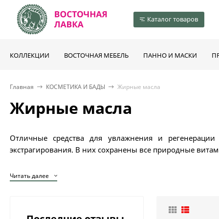
Каталог товаров
КОЛЛЕКЦИИ
ВОСТОЧНАЯ МЕБЕЛЬ
ПАННО И МАСКИ
П
Главная
КОСМЕТИКА И БАДЫ
Жирные масла
Жирные масла
Отличные средства для увлажнения и регенерации
экстрагирования. В них сохранены все природные вита
С помощью жирных масел в косметологии ухаживают за 
Читать далее
содержат жирные кислоты, глицерин, воск и фосфатиды 
Последние отзывы