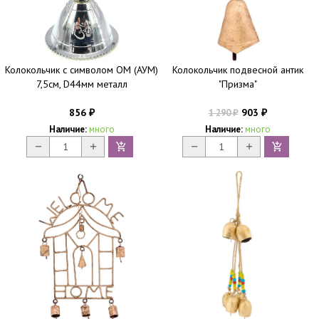
Колокольчик с символом ОМ (АУМ)
Колокольчик подвесной антик
7,5см, D44мм металл
"Призма"
856
903
1 290
₽
₽
₽
Наличие:
много
Наличие:
много