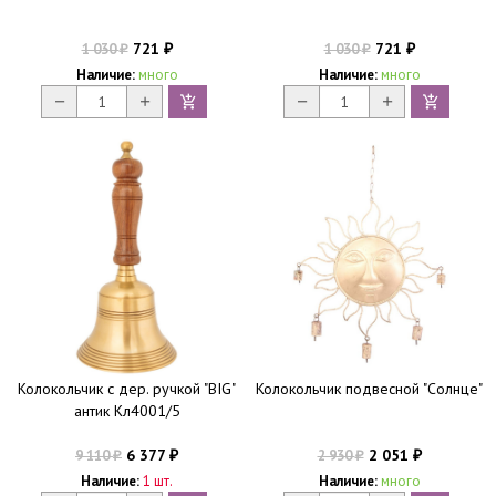
721
721
1 030
1 030
₽
₽
₽
₽
Наличие:
много
Наличие:
много
Колокольчик с дер. ручкой "BIG"
Колокольчик подвесной "Солнце"
антик Кл4001/5
6 377
2 051
9 110
2 930
₽
₽
₽
₽
Наличие:
1 шт.
Наличие:
много