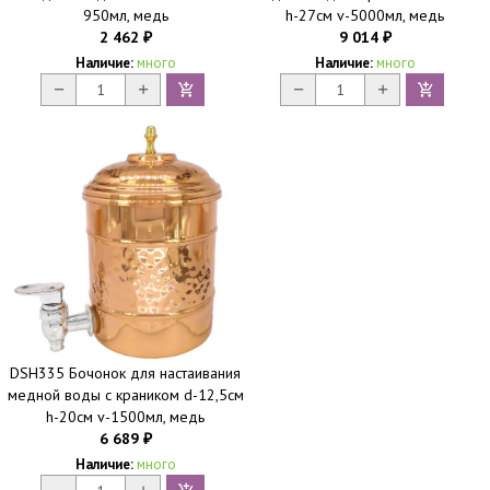
950мл, медь
h-27см v-5000мл, медь
2 462
9 014
₽
₽
Наличие:
много
Наличие:
много
DSH335 Бочонок для настаивания
медной воды с краником d-12,5см
h-20см v-1500мл, медь
6 689
₽
Наличие:
много