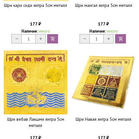
Шри кари сиди янтра 5см металл
Шри мангал янтра 5см металл
177
177
₽
₽
Наличие:
много
Наличие:
много
Шри вебав Лакшми янтра 5см
Шри Навая янтра 5см металл
металл
177
177
₽
₽