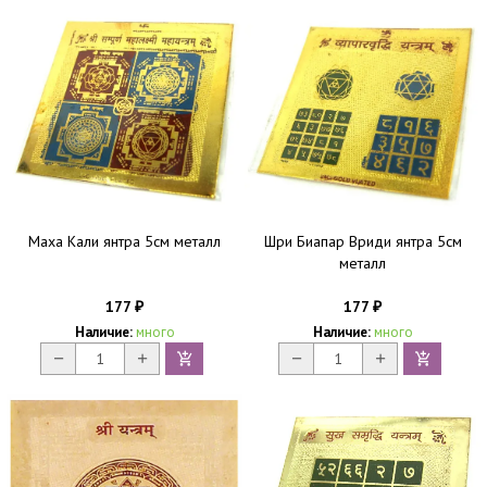
Маха Кали янтра 5см металл
Шри Биапар Вриди янтра 5см
металл
177
177
₽
₽
Наличие:
много
Наличие:
много