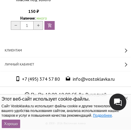
150
₽
Наличие:
много
КЛИЕНТАМ
ЛИЧНЫЙ КАБИНЕТ
+7 (495) 374 57 80
info@vostoklavka.ru
Пн-Пт. 10:00-19:00 Сб-Вс. Выходной
Этот веб-сайт использует cookie-файлы.
Cайт Vostoklavka.ru использует файлы cookie и другие технологии для
ООО «Юнит Групп», ОГРН 1147746305574
вашего удобства пользования сайтом, анализа использования наших
товаров и услуг и повышения качества рекомендаций.
Подробнее
.
© 2008 - 2026 Восточная лавка
Хорошо