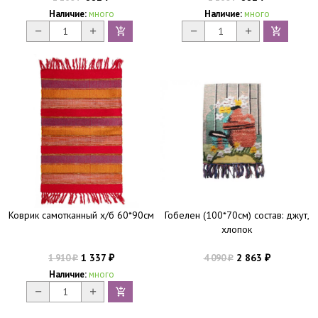
Наличие:
много
Наличие:
много
Коврик самотканный х/б 60*90см
Гобелен (100*70см) состав: джут,
хлопок
1 337
2 863
1 910
4 090
₽
₽
₽
₽
Наличие:
много