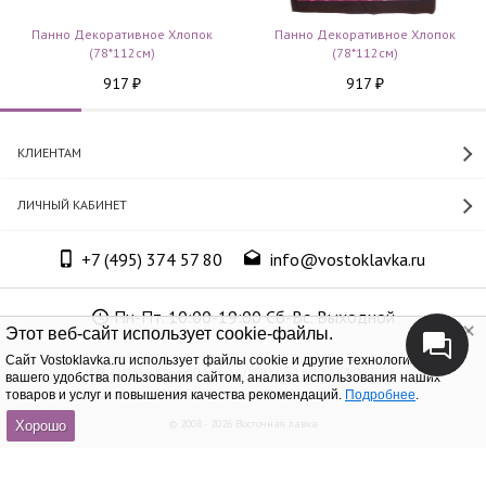
Панно Декоративное Хлопок
Панно Декоративное Хлопок
(78*112см)
(78*112см)
917
917
₽
₽
КЛИЕНТАМ
ЛИЧНЫЙ КАБИНЕТ
+7 (495) 374 57 80
info@vostoklavka.ru
Пн-Пт. 10:00-19:00 Сб-Вс. Выходной
Этот веб-сайт использует cookie-файлы.
Cайт Vostoklavka.ru использует файлы cookie и другие технологии для
ООО «Юнит Групп», ОГРН 1147746305574
вашего удобства пользования сайтом, анализа использования наших
товаров и услуг и повышения качества рекомендаций.
Подробнее
.
© 2008 - 2026 Восточная лавка
Хорошо