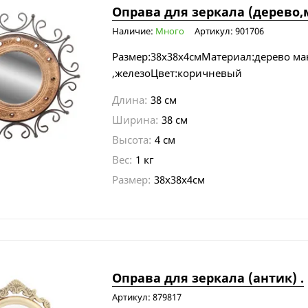
Оправа для зеркала (дерево,
Наличие:
Много
Артикул: 901706
Размер:38х38х4смМатериал:дерево ма
,железоЦвет:коричневый
Длина:
38 см
Ширина:
38 см
Высота:
4 см
Вес:
1 кг
Размер:
38х38х4см
Оправа для зеркала (антик) .
Артикул: 879817