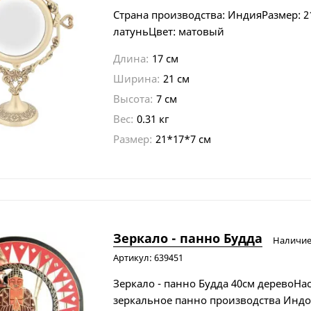
Страна производства: ИндияРазмер: 2
латуньЦвет: матовый
Длина:
17 см
Ширина:
21 см
Высота:
7 см
Вес:
0.31 кг
Размер:
21*17*7 см
Зеркало - панно Будда
Наличи
Артикул: 639451
Зеркало - панно Будда 40см деревоНа
зеркальное панно производства Индо