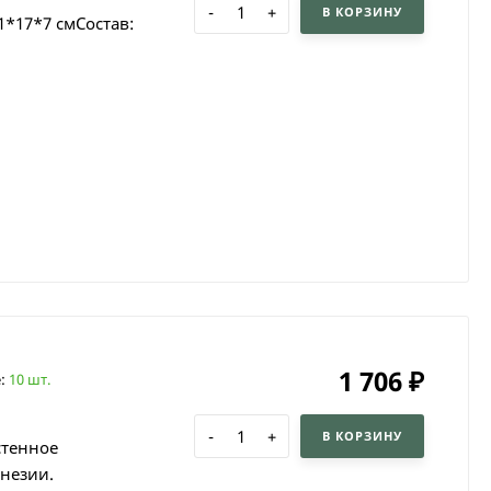
-
+
В КОРЗИНУ
1*17*7 смСостав:
1 706
₽
е:
10 шт.
-
+
В КОРЗИНУ
стенное
незии.