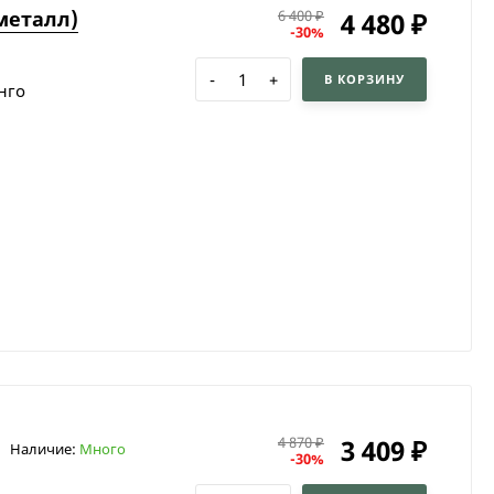
металл)
4 480
6 400
₽
₽
-30%
-
+
В КОРЗИНУ
нго
3 409
4 870
₽
₽
Наличие:
Много
-30%