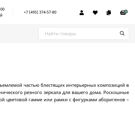
:00
+7 (495) 374-57-80
0
ой
еотъемлемой частью блестящих интерьерных композиций в
нического резного зеркала для вашего дома. Роскошные
ой цветовой гамме или рамки с фигурками аборигенов –
ь атмосферу тепла и уюта в помещении! Вы можете легко