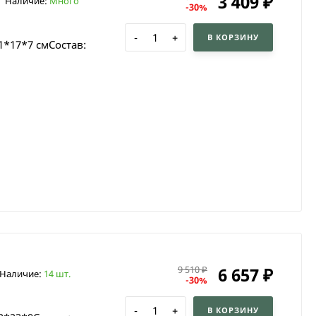
3 409
₽
Наличие:
Много
-30%
-
+
В КОРЗИНУ
1*17*7 смСостав:
6 657
9 510
₽
₽
Наличие:
14 шт.
-30%
-
+
В КОРЗИНУ