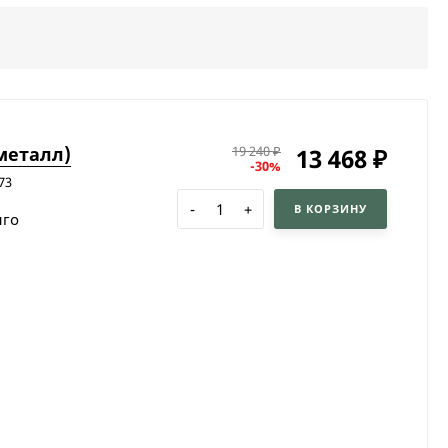
металл)
13 468
19 240
₽
₽
-30%
73
-
+
В КОРЗИНУ
нго