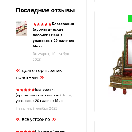
Последние отзывы
Благовония
(ароматические
палочки) Hem 3
упаковок х 20 палочек
Микс
Виктория, 10 ноября
2023
Долго горят, запах
приятный
Благовония
(ароматические палочки) Hem 6
упаковок х 20 палочек Микс
Наталия, 9 ноября 2023
всё устроило
Шкатулка (дерево)