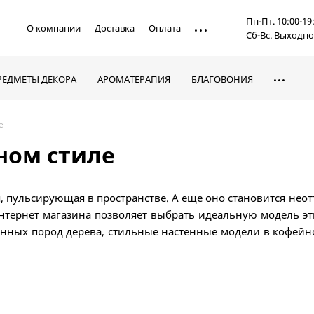
Пн-Пт. 10:00-19
О компании
Доставка
Оплата
Сб-Вс. Выходн
РЕДМЕТЫ ДЕКОРА
АРОМАТЕРАПИЯ
БЛАГОВОНИЯ
е
ном стиле
ия, пульсирующая в пространстве. А еще оно становится н
нтернет магазина позволяет выбрать идеальную модель эт
енных пород дерева, стильные настенные модели в кофейн
лнения изделий!
и оправами, долгие годы будет радовать Вас, и создават