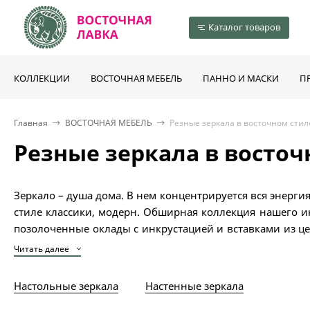
Каталог товаров
КОЛЛЕКЦИИ
ВОСТОЧНАЯ МЕБЕЛЬ
ПАННО И МАСКИ
П
Главная
ВОСТОЧНАЯ МЕБЕЛЬ
Резные зеркала в восточном стил
Резные зеркала в восточ
Зеркало – душа дома. В нем концентрируется вся энерг
стиле классики, модерн. Обширная коллекция нашего и
позолоченные оклады с инкрустацией и вставками из ц
решать вам! Мы ГАРАНТИРУЕМ блестящее качество испо
Читать далее
Зеркало в восточном стиле, облагороженное изысканным
купить
мебель из массива дерева
в нашем магазине.
Настольные зеркала
Настенные зеркала