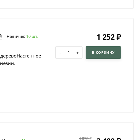
а
1 252
₽
Наличие:
10 шт.
-
+
В КОРЗИНУ
м деревоНастенное
незии.
4 870
₽