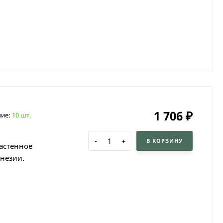
1 706
₽
чие:
10 шт.
-
+
В КОРЗИНУ
астенное
незии.