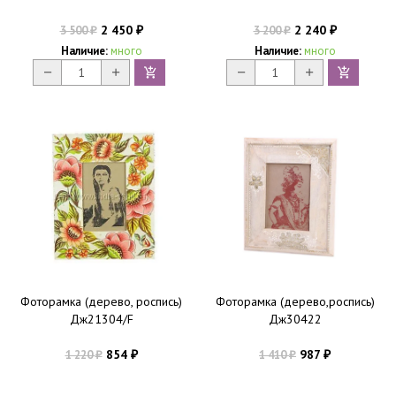
2 450
2 240
3 500
3 200
₽
₽
₽
₽
Наличие:
много
Наличие:
много
Фоторамка (дерево, роспись)
Фоторамка (дерево,роспись)
Дж21304/F
Дж30422
854
987
1 220
1 410
₽
₽
₽
₽