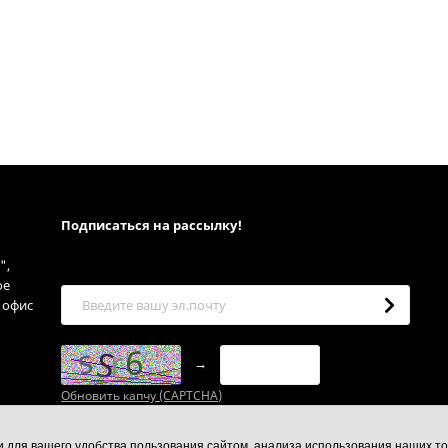
Подписаться на рассылкy!
",
ое
, офис
→
Обновить капчу (CAPTCHA)
ии для вашего удобства пользования сайтом, анализа использования наших то