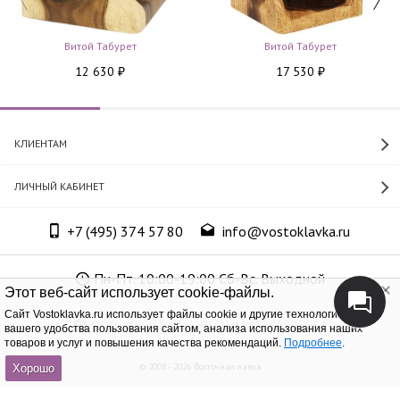
Витой Табурет
Витой Табурет
12 630
17 530
₽
₽
КЛИЕНТАМ
ЛИЧНЫЙ КАБИНЕТ
+7 (495) 374 57 80
info@vostoklavka.ru
Пн-Пт. 10:00-19:00 Сб-Вс. Выходной
Этот веб-сайт использует cookie-файлы.
Cайт Vostoklavka.ru использует файлы cookie и другие технологии для
ООО «Юнит Групп», ОГРН 1147746305574
вашего удобства пользования сайтом, анализа использования наших
товаров и услуг и повышения качества рекомендаций.
Подробнее
.
© 2008 - 2026 Восточная лавка
Хорошо