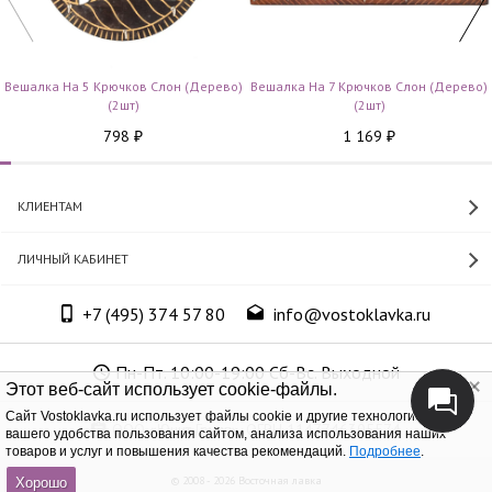
Вешалка На 5 Крючков Слон (дерево)
Вешалка На 7 Крючков Слон (дерево)
(2шт)
(2шт)
798
1 169
₽
₽
КЛИЕНТАМ
ЛИЧНЫЙ КАБИНЕТ
+7 (495) 374 57 80
info@vostoklavka.ru
Пн-Пт. 10:00-19:00 Сб-Вс. Выходной
Этот веб-сайт использует cookie-файлы.
Cайт Vostoklavka.ru использует файлы cookie и другие технологии для
ООО «Юнит Групп», ОГРН 1147746305574
вашего удобства пользования сайтом, анализа использования наших
товаров и услуг и повышения качества рекомендаций.
Подробнее
.
© 2008 - 2026 Восточная лавка
Хорошо