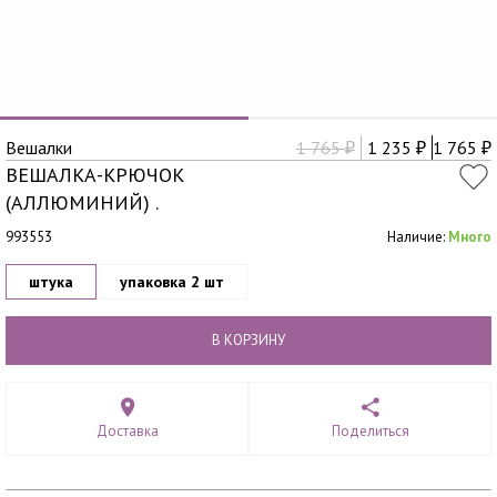
Вешалки
1 765
1 235
1 765
₽
₽
₽
ВЕШАЛКА-КРЮЧОК
(АЛЛЮМИНИЙ) .
993553
Наличие:
Много
штука
упаковка 2 шт
В КОРЗИНУ
Доставка
Поделиться