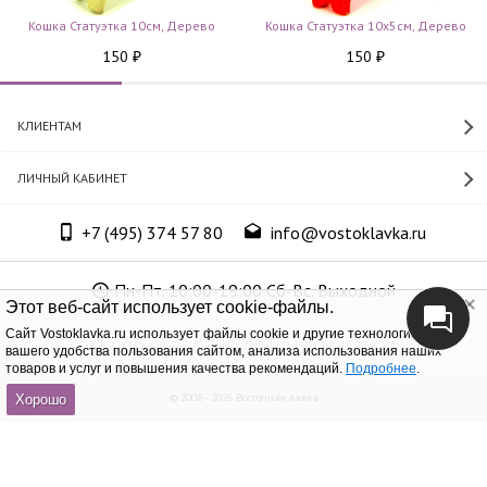
Кошка Статуэтка 10см, Дерево
Кошка Статуэтка 10х5см, Дерево
150
150
₽
₽
КЛИЕНТАМ
ЛИЧНЫЙ КАБИНЕТ
+7 (495) 374 57 80
info@vostoklavka.ru
Пн-Пт. 10:00-19:00 Сб-Вс. Выходной
Этот веб-сайт использует cookie-файлы.
Cайт Vostoklavka.ru использует файлы cookie и другие технологии для
ООО «Юнит Групп», ОГРН 1147746305574
вашего удобства пользования сайтом, анализа использования наших
товаров и услуг и повышения качества рекомендаций.
Подробнее
.
© 2008 - 2026 Восточная лавка
Хорошо