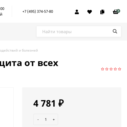
:00
+7 (495) 374-57-80
0
ой
оздействий и болезней
щита от всех
4 781
₽
-
+