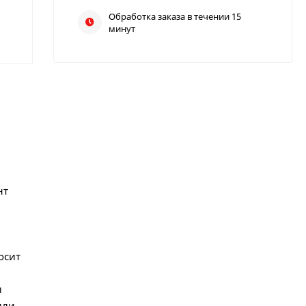
Обработка заказа в течении 15
минут
нт
.
осит
и
или