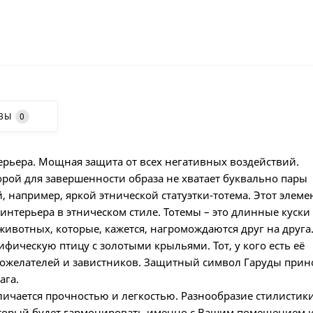
ВЫ
0
ерьера. Мощная защита от всех негативных воздействий.
орой для завершенности образа не хватает буквально пары
например, яркой этнической статуэтки-тотема. Этот элеме
нтерьера в этническом стиле. Тотемы – это длинные куски
ивотных, которые, кажется, нагромождаются друг на друга
фическую птицу с золотыми крыльями. Тот, у кого есть её
рожелателей и завистников. Защитный символ Гаруды прин
ага.
личается прочностью и легкостью. Разнообразие стилистик
который будет гармонировать именно с Вашим помещением 