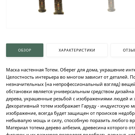
ОБЗОР
ХАРАКТЕРИСТИКИ
ОТЗЫ
Маска настенная Тотем. Оберег для дома, украшение инт
Целостность интерьера во многом зависит от деталей. П
незначительных (на непрофессиональный взгляд) вещей, 
обстановки является универсальным средством дизайна и
дерева, украшенные резьбой с изображениями людей и ж
Декоративный тотем изображает Гаруду - индуистскую ми
изображение, всегда будет защищен от происков недоб
небывалую мощь и силу, способную поразить любого вр
Материал тотема дерево албезия, древесина которого от
фигурок и их размеров позволяет подобрать вариант, 