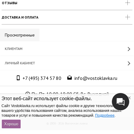
ОТЗЫВЫ
ДОСТАВКА И ОПЛАТА
Просмотренные
КЛИЕНТАМ
ЛИЧНЫЙ КАБИНЕТ
+7 (495) 374 57 80
info@vostoklavka.ru
Пн-Пт. 10:00-19:00 Сб-Вс. Выходной
Этот веб-сайт использует cookie-файлы.
Cайт Vostoklavka.ru использует файлы cookie и другие технологии для
ООО «Юнит Групп», ОГРН 1147746305574
вашего удобства пользования сайтом, анализа использования наших
товаров и услуг и повышения качества рекомендаций.
Подробнее
.
© 2008 - 2026 Восточная лавка
Хорошо