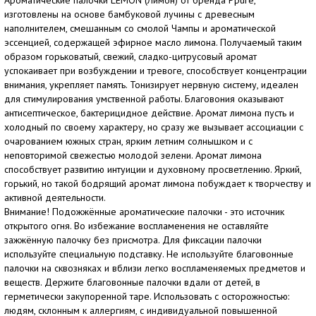
Ароматические палочки LEMON (Лимон) от бренда Ppure,
изготовлены на основе бамбуковой лучины с древесным
наполнителем, смешанным со смолой Чампы и ароматической
эссенцией, содержащей эфирное масло лимона. Получаемый таким
образом горьковатый, свежий, сладко-цитрусовый аромат
успокаивает при возбуждении и тревоге, способствует концентрации
внимания, укрепляет память. Тонизирует нервную систему, идеален
для стимулирования умственной работы. Благовония оказывают
антисептическое, бактерицидное действие. Аромат лимона пусть и
холодный по своему характеру, но сразу же вызывает ассоциации с
очарованием южных стран, ярким летним солнышком и с
неповторимой свежестью молодой зелени. Аромат лимона
способствует развитию интуиции и духовному просветлению. Яркий,
горький, но такой бодрящий аромат лимона побуждает к творчеству и
активной деятельности.
Внимание! Подожжённые ароматические палочки - это источник
открытого огня. Во избежание воспламенения не оставляйте
зажжённую палочку без присмотра. Для фиксации палочки
используйте специальную подставку. Не используйте благовонные
палочки на сквозняках и вблизи легко воспламеняемых предметов и
веществ. Держите благовонные палочки вдали от детей, в
герметически закупоренной таре. Использовать с осторожностью:
людям, склонным к аллергиям, с индивидуальной повышенной