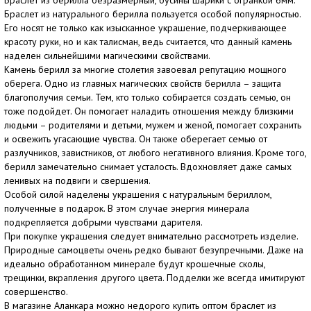
Браслет из берилла безразмерный, бусины шарики с огранкой 6мм.
Браслет из натурального берилла пользуется особой популярностью.
Его носят не только как изысканное украшение, подчеркивающее
красоту руки, но и как талисман, ведь считается, что данный камень
наделен сильнейшими магическими свойствами.
Камень берилл за многие столетия завоевал репутацию мощного
оберега. Одно из главных магических свойств берилла – защита
благополучия семьи. Тем, кто только собирается создать семью, он
тоже подойдет. Он помогает наладить отношения между близкими
людьми – родителями и детьми, мужем и женой, помогает сохранить
и освежить угасающие чувства. Он также оберегает семью от
разлучников, завистников, от любого негативного влияния. Кроме того,
берилл замечательно снимает усталость. Вдохновляет даже самых
ленивых на подвиги и свершения.
Особой силой наделены украшения с натуральным бериллом,
полученные в подарок. В этом случае энергия минерала
подкрепляется добрыми чувствами дарителя.
При покупке украшения следует внимательно рассмотреть изделие.
Природные самоцветы очень редко бывают безупречными. Даже на
идеально обработанном минерале будут крошечные сколы,
трещинки, вкрапления другого цвета. Подделки же всегда имитируют
совершенство.
В магазине Аланкара можно недорого купить оптом браслет из