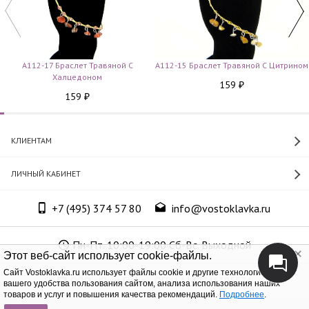
A112-17 Браслет Травяной С
A112-15 Браслет Травяной С Цитрином
Халцедоном
159
₽
159
₽
КЛИЕНТАМ
ЛИЧНЫЙ КАБИНЕТ
+7 (495) 374 57 80
info@vostoklavka.ru
Пн-Пт. 10:00-19:00 Сб-Вс. Выходной
Этот веб-сайт использует cookie-файлы.
Cайт Vostoklavka.ru использует файлы cookie и другие технологии для
ООО «Юнит Групп», ОГРН 1147746305574
вашего удобства пользования сайтом, анализа использования наших
товаров и услуг и повышения качества рекомендаций.
Подробнее
.