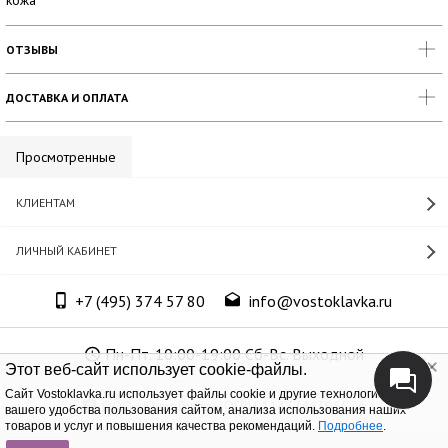
кожа
ОТЗЫВЫ
ДОСТАВКА И ОПЛАТА
Просмотренные
КЛИЕНТАМ
ЛИЧНЫЙ КАБИНЕТ
+7 (495) 374 57 80
info@vostoklavka.ru
Пн-Пт. 10:00-19:00 Сб-Вс. Выходной
Этот веб-сайт использует cookie-файлы.
Cайт Vostoklavka.ru использует файлы cookie и другие технологии для
ООО «Юнит Групп», ОГРН 1147746305574
вашего удобства пользования сайтом, анализа использования наших
товаров и услуг и повышения качества рекомендаций.
Подробнее
.