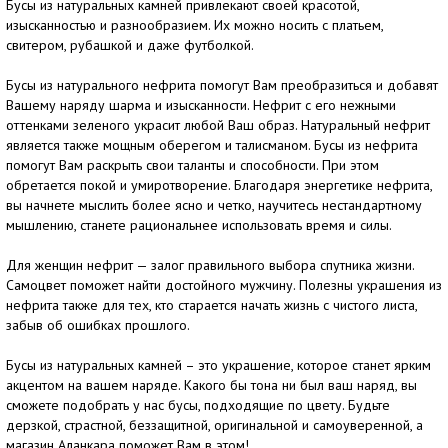
Бусы из натуральных камней привлекают своей красотой,
изысканностью и разнообразием. Их можно носить с платьем,
свитером, рубашкой и даже футболкой.
Бусы из натурального нефрита помогут Вам преобразиться и добавят
Вашему наряду шарма и изысканности. Нефрит с его нежными
оттенками зеленого украсит любой Ваш образ. Натуральный нефрит
является также мощным оберегом и талисманом. Бусы из нефрита
помогут Вам раскрыть свои таланты и способности. При этом
обретается покой и умиротворение. Благодаря энергетике нефрита,
вы начнете мыслить более ясно и четко, научитесь нестандартному
мышлению, станете рациональнее использовать время и силы.
Для женщин нефрит — залог правильного выбора спутника жизни.
Самоцвет поможет найти достойного мужчину. Полезны украшения из
нефрита также для тех, кто старается начать жизнь с чистого листа,
забыв об ошибках прошлого.
Бусы из натуральных камней – это украшение, которое станет ярким
акцентом на вашем наряде. Какого бы тона ни был ваш наряд, вы
сможете подобрать у нас бусы, подходящие по цвету. Будьте
дерзкой, страстной, беззащитной, оригинальной и самоуверенной, а
магазин Аланкара поможет Вам в этом!