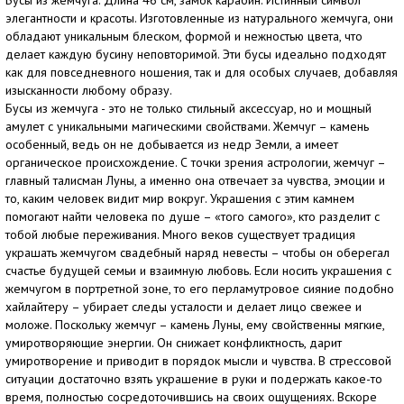
Бусы из жемчуга. Длина 46 см, замок карабин. Истинный символ
элегантности и красоты. Изготовленные из натурального жемчуга, они
обладают уникальным блеском, формой и нежностью цвета, что
делает каждую бусину неповторимой. Эти бусы идеально подходят
как для повседневного ношения, так и для особых случаев, добавляя
изысканности любому образу.
Бусы из жемчуга - это не только стильный аксессуар, но и мощный
амулет с уникальными магическими свойствами. Жемчуг – камень
особенный, ведь он не добывается из недр Земли, а имеет
органическое происхождение. С точки зрения астрологии, жемчуг –
главный талисман Луны, а именно она отвечает за чувства, эмоции и
то, каким человек видит мир вокруг. Украшения с этим камнем
помогают найти человека по душе – «того самого», кто разделит с
тобой любые переживания. Много веков существует традиция
украшать жемчугом свадебный наряд невесты – чтобы он оберегал
счастье будущей семьи и взаимную любовь. Если носить украшения с
жемчугом в портретной зоне, то его перламутровое сияние подобно
хайлайтеру – убирает следы усталости и делает лицо свежее и
моложе. Поскольку жемчуг – камень Луны, ему свойственны мягкие,
умиротворяющие энергии. Он снижает конфликтность, дарит
умиротворение и приводит в порядок мысли и чувства. В стрессовой
ситуации достаточно взять украшение в руки и подержать какое-то
время, полностью сосредоточившись на своих ощущениях. Вскоре