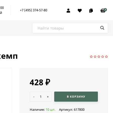
:00
+7 (495) 374-57-80
0
ой
хемп
428
₽
-
+
В КОРЗИНУ
Наличие:
10 шт.
Артикул:
617800