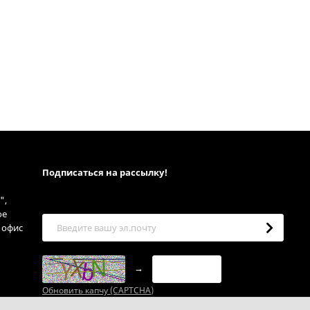
Подписаться на рассылкy!
",
ое
, офис
→
Обновить капчу (CAPTCHA)