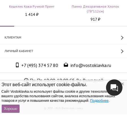
Кошелек Кожа Ручной Принт
Панно Декоративное Хлопок
(78*112см)
1 414
₽
917
₽
КЛИЕНТАМ
ЛИЧНЫЙ КАБИНЕТ
+7 (495) 374 57 80
info@vostoklavka.ru
Пн-Пт. 10:00-19:00 Сб-Вс. Выходной
Этот веб-сайт использует cookie-файлы.
Cайт Vostoklavka.ru использует файлы cookie и другие технологии для
ООО «Юнит Групп», ОГРН 1147746305574
вашего удобства пользования сайтом, анализа использования наших
товаров и услуг и повышения качества рекомендаций.
Подробнее
.
© 2008 - 2026 Восточная лавка
Хорошо