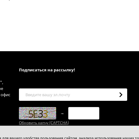
Подписаться на рассылкy!
",
ое
, офис
→
Обновить капчу (CAPTCHA)
ии для вашего удобства пользования сайтом, анализа использования наших то