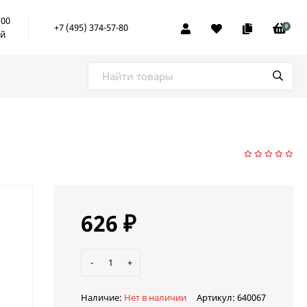
:00
+7 (495) 374-57-80
0
ой
626
₽
-
+
Наличие:
Нет в наличии
Артикул:
640067