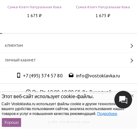
Сумка-Клатч Натуральная Кожа
Сумка-Клатч Натуральная Кожа
1 673
1 673
₽
₽
КЛИЕНТАМ
ЛИЧНЫЙ КАБИНЕТ
+7 (495) 374 57 80
info@vostoklavka.ru
Пн-Пт. 10:00-19:00 Сб-Вс. Выходной
Этот веб-сайт использует cookie-файлы.
Cайт Vostoklavka.ru использует файлы cookie и другие технологии для
ООО «Юнит Групп», ОГРН 1147746305574
вашего удобства пользования сайтом, анализа использования наших
товаров и услуг и повышения качества рекомендаций.
Подробнее
.
© 2008 - 2026 Восточная лавка
Хорошо