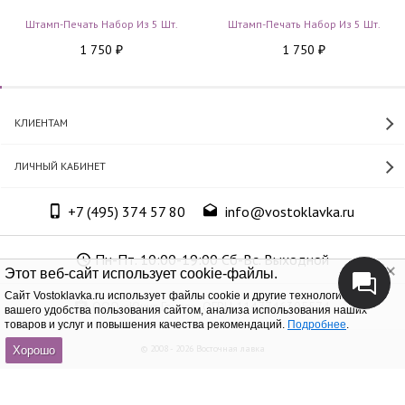
Штамп-Печать Набор Из 5 Шт.
Штамп-Печать Набор Из 5 Шт.
1 750
1 750
₽
₽
КЛИЕНТАМ
ЛИЧНЫЙ КАБИНЕТ
+7 (495) 374 57 80
info@vostoklavka.ru
Пн-Пт. 10:00-19:00 Сб-Вс. Выходной
Этот веб-сайт использует cookie-файлы.
Cайт Vostoklavka.ru использует файлы cookie и другие технологии для
ООО «Юнит Групп», ОГРН 1147746305574
вашего удобства пользования сайтом, анализа использования наших
товаров и услуг и повышения качества рекомендаций.
Подробнее
.
© 2008 - 2026 Восточная лавка
Хорошо