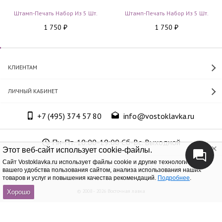
Штамп-Печать Набор Из 5 Шт.
Штамп-Печать Набор Из 5 Шт.
1 750
1 750
₽
₽
КЛИЕНТАМ
ЛИЧНЫЙ КАБИНЕТ
+7 (495) 374 57 80
info@vostoklavka.ru
Пн-Пт. 10:00-19:00 Сб-Вс. Выходной
Этот веб-сайт использует cookie-файлы.
Cайт Vostoklavka.ru использует файлы cookie и другие технологии для
ООО «Юнит Групп», ОГРН 1147746305574
вашего удобства пользования сайтом, анализа использования наших
товаров и услуг и повышения качества рекомендаций.
Подробнее
.
© 2008 - 2026 Восточная лавка
Хорошо