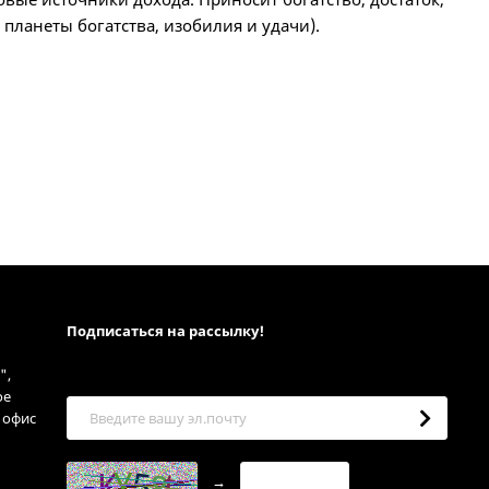
 планеты богатства, изобилия и удачи).
Подписаться на рассылкy!
",
ое
, офис
→