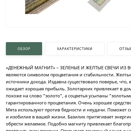
ОБЗОР
ХАРАКТЕРИСТИКИ
ОТЗЫ
«ДЕНЕЖНЫЙ МАГНИТ» – ЗЕЛЕНЫЕ И ЖЕЛТЫЕ СВЕЧИ ИЗ ВОС
являются символом процветания и стабильности. Желты
источники дохода. Издавна существовало поверье, что, 
ожидает хорошая прибыль. Золотарник привлекает в до
похоже на слово "золото", а соцветья усыпаны "золотым
гарантированного процветания. Очень хорошее средств
Мята используют против бедности и неудачи. Поможет с
и изобилие в вашей жизни. Базилик притягивает энергию
обрести желаемое. Подобно магниту привлекает благопр
протянуть руку помощи. Открывает денежный канал и но