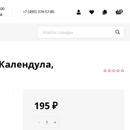
:00
+7 (495) 374-57-80
0
ой
Календула,
195
₽
-
+