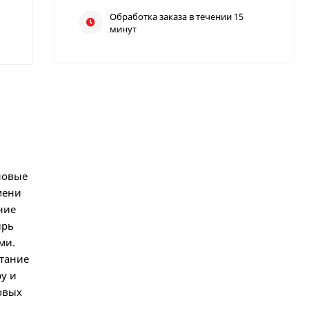
Обработка заказа в течении 15
минут
новые
мени
ние
ырь
ми.
етание
у и
овых