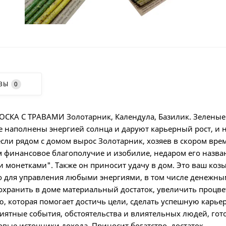
ВЫ
0
КА С ТРАВАМИ Золотарник, Календула, Базилик. Зеленые
е наполнены энергией солнца и даруют карьерный рост, и 
если рядом с домом вырос Золотарник, хозяев в скором вре
м финансовое благополучие и изобилие, недаром его назва
и монетками". Также он приносит удачу в дом. Это ваш коз
о для управления любыми энергиями, в том числе денежны
охранить в доме материальный достаток, увеличить процв
, которая помогает достичь цели, сделать успешную карьер
иятные события, обстоятельства и влиятельных людей, гот
вые источники дохода. Приносит богатство, достаток,