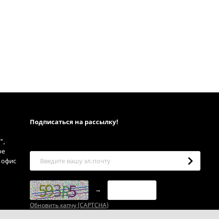
Подписаться на рассылкy!
",
ое
, офис
→
Обновить капчу (CAPTCHA)