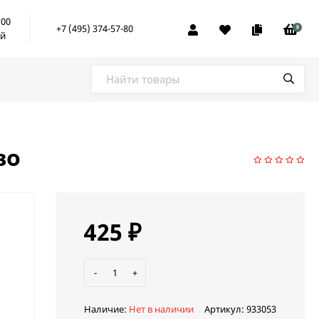
:00
+7 (495) 374-57-80
0
ой
во
425
₽
-
+
Наличие:
Нет в наличии
Артикул:
933053