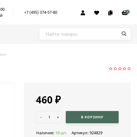
:00
+7 (495) 374-57-80
0
ой
алл
460
₽
-
+
В КОРЗИНУ
Наличие:
10 шт.
Артикул:
924829