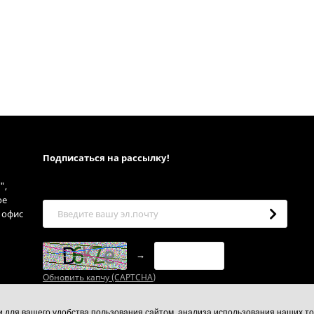
Подписаться на рассылкy!
",
ое
, офис
→
Обновить капчу (CAPTCHA)
ии для вашего удобства пользования сайтом, анализа использования наших то