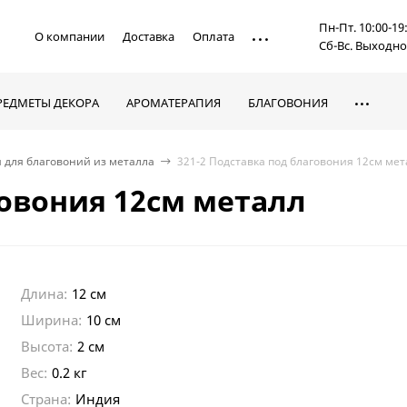
Пн-Пт. 10:00-19
О компании
Доставка
Оплата
Сб-Вс. Выходн
РЕДМЕТЫ ДЕКОРА
АРОМАТЕРАПИЯ
БЛАГОВОНИЯ
 для благовоний из металла
321-2 Подставка под благовония 12см мет
говония 12см металл
Длина:
12 см
Ширина:
10 см
Высота:
2 см
Вес:
0.2 кг
Страна:
Индия