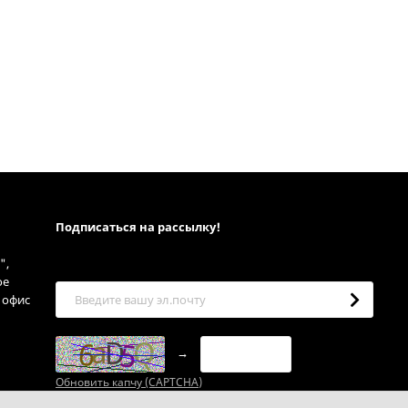
Подписаться на рассылкy!
",
ое
, офис
→
Обновить капчу (CAPTCHA)