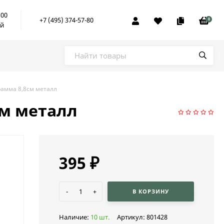
:00
+7 (495) 374-57-80
0
ой
рамма 8,8см металл
см металл
395
₽
-
+
В КОРЗИНУ
Наличие:
10 шт.
Артикул:
801428